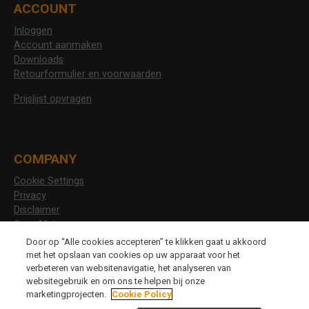
ACCOUNT
Inloggen
Account aanmaken
Downloads
Retourformulier en voorwaarden
Prijslijst opvragen
COMPANY
Cookie Settings
Privacy
Disclaimer
Over Allshoes
Vacatures
Door op “Alle cookies accepteren” te klikken gaat u akkoord
met het opslaan van cookies op uw apparaat voor het
verbeteren van websitenavigatie, het analyseren van
websitegebruik en om ons te helpen bij onze
CHANGE LANGUAGE
marketingprojecten.
Cookie Policy