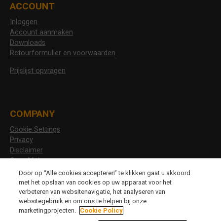
ACCOUNT
Inloggen
Account aanmaken
Downloads
Retourformulier en voorwaarden
Prijslijst opvragen
COMPANY
Cookie Settings
Privacy
Disclaimer
Over Allshoes
Vacatures
Door op “Alle cookies accepteren” te klikken gaat u akkoord
met het opslaan van cookies op uw apparaat voor het
verbeteren van websitenavigatie, het analyseren van
websitegebruik en om ons te helpen bij onze
CHANGE LANGUAGE
marketingprojecten.
Cookie Policy