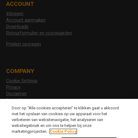
ACCOUNT
Inloggen
Account aanmaken
Downloads
Retourformulier en voorwaarden
Prijslijst opvragen
COMPANY
Cookie Settings
Privacy
Disclaimer
Over Allshoes
Vacatures
Door op “Alle cookies accepteren” te klikken gaat u akkoord
met het opslaan van cookies op uw apparaat voor het
verbeteren van websitenavigatie, het analyseren van
websitegebruik en om ons te helpen bij onze
CHANGE LANGUAGE
marketingprojecten.
Cookie Policy