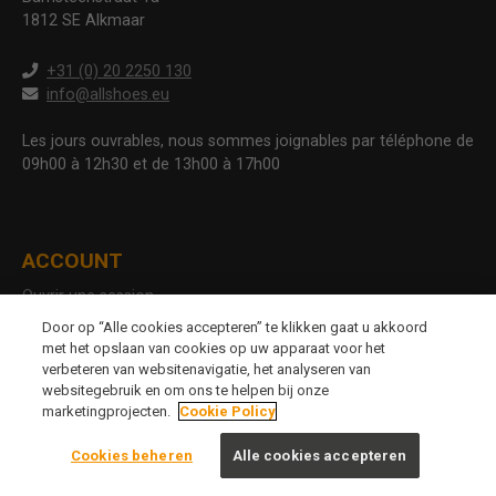
1812 SE Alkmaar
+31 (0) 20 2250 130
info@allshoes.eu
Les jours ouvrables, nous sommes joignables par téléphone de
09h00 à 12h30 et de 13h00 à 17h00
ACCOUNT
Ouvrir une session
Créer un compte
Door op “Alle cookies accepteren” te klikken gaat u akkoord
Téléchargements
met het opslaan van cookies op uw apparaat voor het
Retourner
verbeteren van websitenavigatie, het analyseren van
websitegebruik en om ons te helpen bij onze
Demander une liste de prix
marketingprojecten.
Cookie Policy
Cookies beheren
Alle cookies accepteren