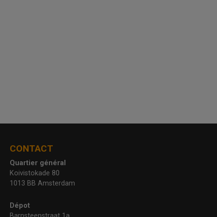
CONTACT
Quartier général
Koivistokade 80
1013 BB Amsterdam
Dépot
Barnsteenstraat 1a