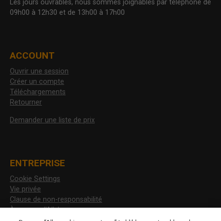
Les jours ouvrables, nous sommes joignables par téléphone de
09h00 à 12h30 et de 13h00 à 17h00
ACCOUNT
Ouvrir une session
Créer un compte
Téléchargements
Retourner
Demander une liste de prix
ENTREPRISE
Cookie Settings
Vie privée
Clause de non-responsabilité
À propos d'Allshoes
Postes vacants