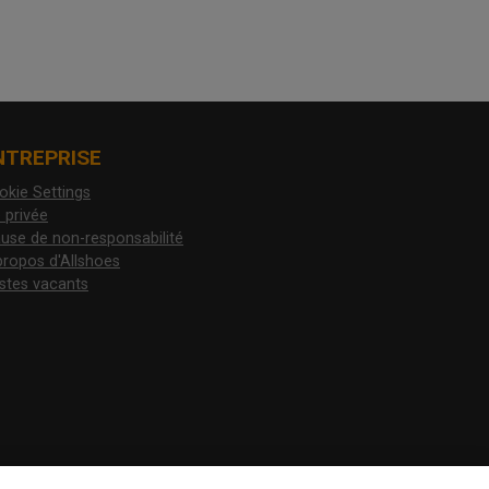
NTREPRISE
okie Settings
 privée
ause de non-responsabilité
propos d'Allshoes
stes vacants