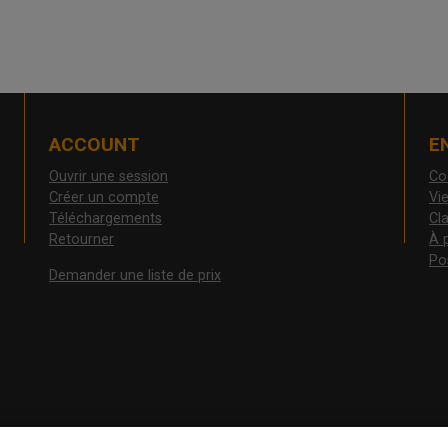
ACCOUNT
E
Ouvrir une session
Co
Créer un compte
Vie
Téléchargements
Cl
Retourner
À 
Po
Demander une liste de prix