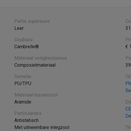
Partie supérieure
Co
Leer
31
Doublure
Pr
Cambrelle®
€ 
Materiaal veiligheidsneus
Po
Composietmateriaal
39
Semelle
Té
PU/TPU
Ph
Se
Materiaal tussenzool
Aramide
Do
CE
Particularités
De
Antistatisch
Met uitneembare inlegzool
Té