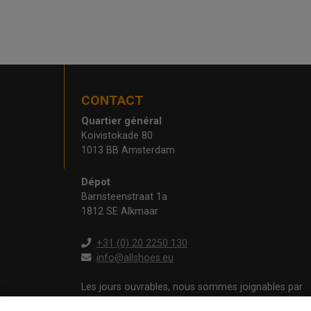
CONTACT
Quartier général
Koivistokade 80
1013 BB Amsterdam
Dépot
Barnsteenstraat 1a
1812 SE Alkmaar
+31 (0) 20 2250 130
info@allshoes.eu
Les jours ouvrables, nous sommes joignables par
téléphone de