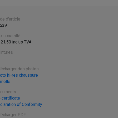
de d'article
539
ix conseillé
121,50 inclus TVA
intures
lécharger des photos
oto hi-res chaussure
melle
cuments
-certificate
claration of Conformity
lécharger PDF