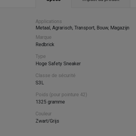
Applications
Metaal
,
Agrarisch
,
Transport
,
Bouw
,
Magazijn
Marque
Redbrick
Type
Hoge Safety Sneaker
Classe de sécurité
S3L
Poids (pour pointure 42)
1325 gramme
Couleur
Zwart/Grijs