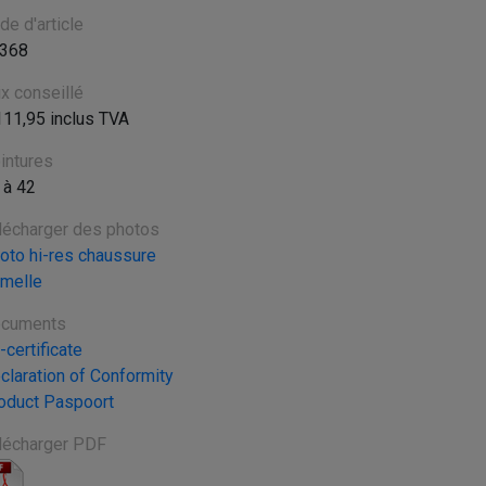
de d'article
368
ix conseillé
111,95 inclus TVA
intures
 à 42
lécharger des photos
oto hi-res chaussure
melle
cuments
-certificate
claration of Conformity
oduct Paspoort
lécharger PDF