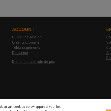
ACCOUNT
E
Ouvrir une session
Co
Créer un compte
Vie
Téléchargements
Cl
Retourner
À 
Po
Demander une liste de prix
pslaan van cookies op uw apparaat voor het
Co