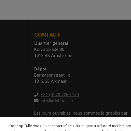
CONTACT
Quartier général
Koivistokade 80
1013 BB Amsterdam
Dépot
Barnsteenstraat 1a
1812 SE Alkmaar
+31 (0) 20 2250 130
info@allshoes.eu
Les jours ouvrables, nous sommes joignables par
téléphone de
09h00 à 12h30 et de 13h00 à 17h00
Door op “Alle cookies accepteren” te klikken gaat u akkoord met het o