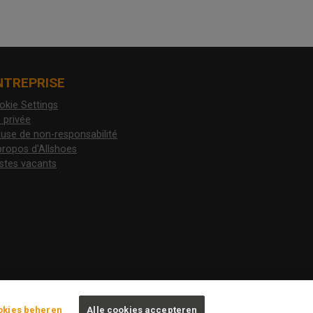
NTREPRISE
okie Settings
 privée
ause de non-responsabilité
propos d'Allshoes
stes vacants
okies beheren
Alle cookies accepteren