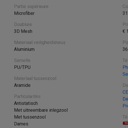
Partie supérieure
Co
Microfiber
31
Doublure
Pr
3D Mesh
€ 
Materiaal veiligheidsneus
Po
Aluminium
36
Semelle
Té
PU/TPU
Ph
Se
Materiaal tussenzool
Aramide
Do
CE
Particularités
De
Antistatisch
Pr
Met uitneembare inlegzool
Met tussenzool
Té
Dames