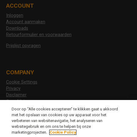
ACCOUNT
Inloggen
Account aanmaken
Downloads
Retourformulier en voorwaarden
Prijslijst opvragen
COMPANY
Cookie Settings
Privacy
Disclaimer
Over Allshoes
Vacatures
Door op “Alle cookies accepteren” te klikken gaat u akkoord
met het opslaan van cookies op uw apparaat voor het
verbeteren van websitenavigatie, het analyseren van
websitegebruik en om ons te helpen bij onze
CHANGE LANGUAGE
marketingprojecten.
Cookie Policy