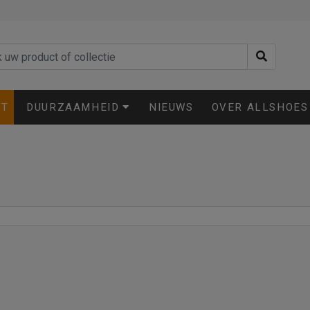
ET
DUURZAAMHEID
NIEUWS
OVER ALLSHOES