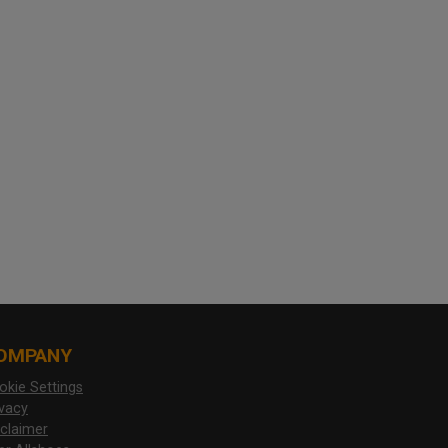
OMPANY
okie Settings
ivacy
sclaimer