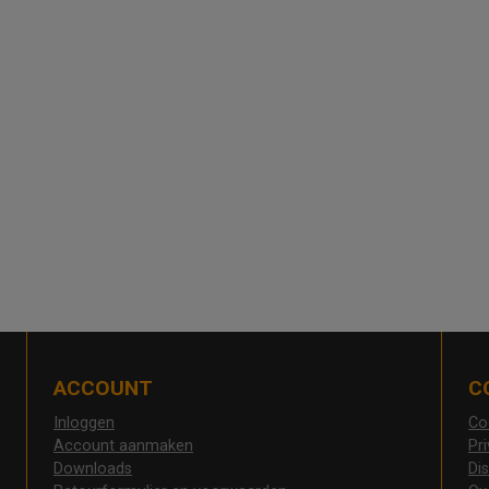
ACCOUNT
C
Inloggen
Co
Account aanmaken
Pr
Downloads
Di