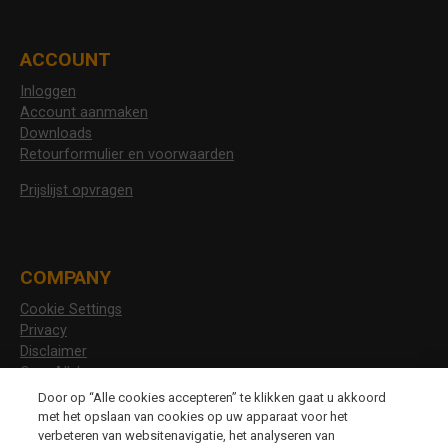
ACCOUNT
Inloggen
Account aanmaken
Downloads
Retourformulier en voorwaarden
Prijslijst opvragen
COMPANY
Cookie Settings
Privacy
Disclaimer
Over Allshoes
Vacatures
Door op “Alle cookies accepteren” te klikken gaat u akkoord
met het opslaan van cookies op uw apparaat voor het
verbeteren van websitenavigatie, het analyseren van