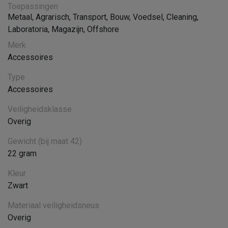
Toepassingen
Metaal
,
Agrarisch
,
Transport
,
Bouw
,
Voedsel
,
Cleaning
,
Laboratoria
,
Magazijn
,
Offshore
Merk
Accessoires
Type
Accessoires
Veiligheidsklasse
Overig
Gewicht (bij maat 42)
22 gram
Kleur
Zwart
Materiaal veiligheidsneus
Overig