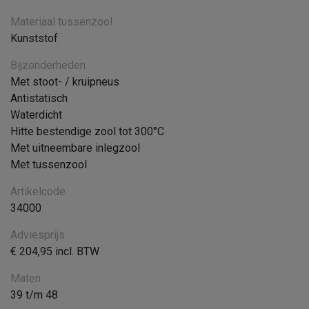
Materiaal tussenzool
Kunststof
Bijzonderheden
Met stoot- / kruipneus
Antistatisch
Waterdicht
Hitte bestendige zool tot 300°C
Met uitneembare inlegzool
Met tussenzool
Artikelcode
34000
Adviesprijs
€ 204,95 incl. BTW
Maten
39 t/m 48