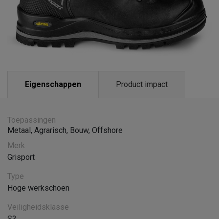
Eigenschappen
Product impact
Toepassingen
Metaal
,
Agrarisch
,
Bouw
,
Offshore
Merk
Grisport
Type
Hoge werkschoen
Veiligheidsklasse
S3