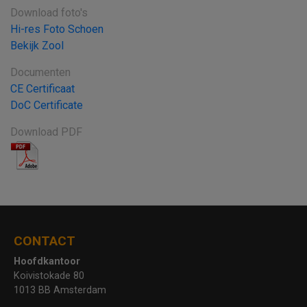
Download foto's
Hi-res Foto Schoen
Bekijk Zool
Documenten
CE Certificaat
DoC Certificate
Download PDF
CONTACT
Hoofdkantoor
Koivistokade 80
1013 BB Amsterdam