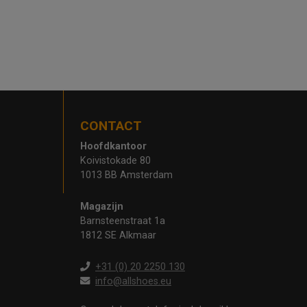
CONTACT
Hoofdkantoor
Koivistokade 80
1013 BB Amsterdam
Magazijn
Barnsteenstraat 1a
1812 SE Alkmaar
+31 (0) 20 2250 130
info@allshoes.eu