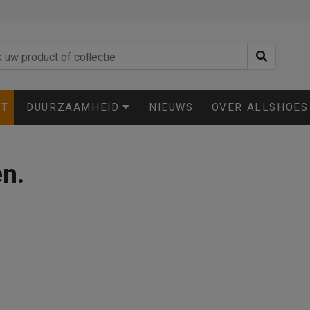
ET
DUURZAAMHEID
NIEUWS
OVER ALLSHOES
en.