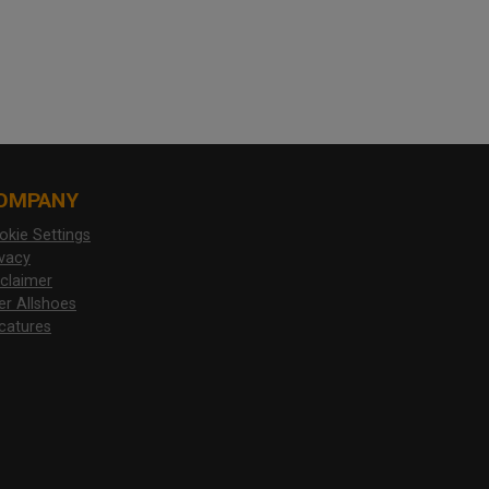
OMPANY
okie Settings
ivacy
sclaimer
er Allshoes
catures