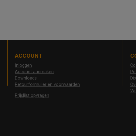
ACCOUNT
C
Inloggen
Co
Account aanmaken
Pr
Downloads
Di
Retourformulier en voorwaarden
Ov
Va
Prijslijst opvragen