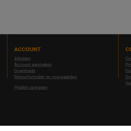
ACCOUNT
C
Inloggen
Co
Account aanmaken
Pr
Downloads
Di
Retourformulier en voorwaarden
Ov
Va
Prijslijst opvragen