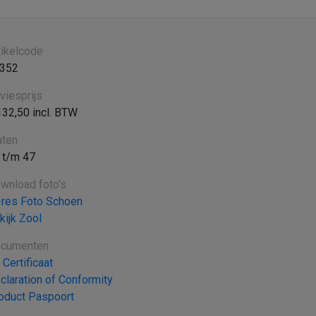
tikelcode
352
viesprijs
132,50 incl. BTW
ten
 t/m 47
wnload foto's
-res Foto Schoen
kijk Zool
cumenten
 Certificaat
claration of Conformity
oduct Paspoort