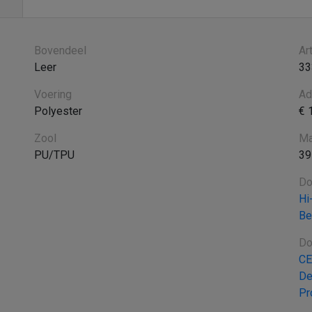
Bovendeel
Ar
Leer
33
Voering
Ad
Polyester
€ 
Zool
Ma
PU/TPU
39
Do
Hi
Be
Do
CE
De
Pr