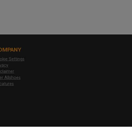
OMPANY
okie Settings
ivacy
sclaimer
er Allshoes
catures