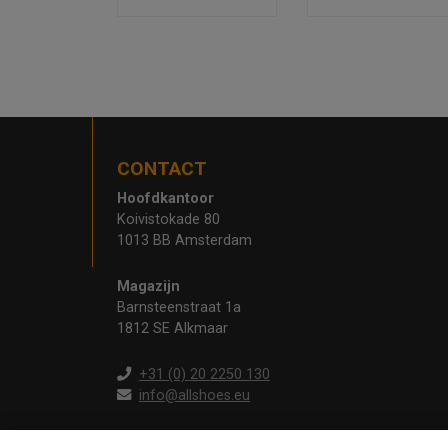
CONTACT
Hoofdkantoor
Koivistokade 80
1013 BB Amsterdam
Magazijn
Barnsteenstraat 1a
1812 SE Alkmaar
+31 (0) 20 2250 130
info@allshoes.eu
Op werkdagen telefonisch bereikbaar