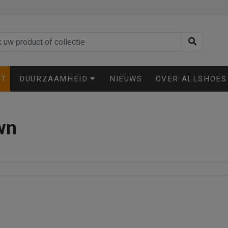
ET
DUURZAAMHEID
NIEUWS
OVER ALLSHOES
wn