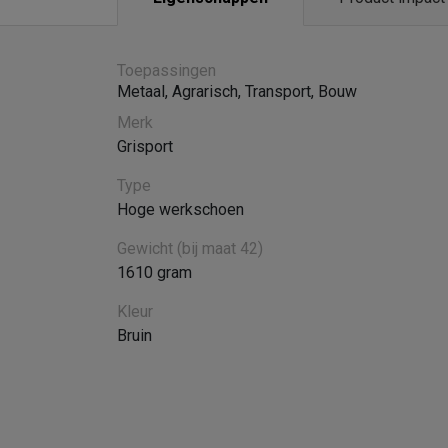
Toepassingen
Metaal
,
Agrarisch
,
Transport
,
Bouw
Merk
Grisport
Type
Hoge werkschoen
Gewicht (bij maat 42)
1610 gram
Kleur
Bruin