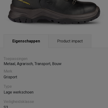
Eigenschappen
Product impact
Toepassingen
Metaal
,
Agrarisch
,
Transport
,
Bouw
Merk
Grisport
Type
Lage werkschoen
Veiligheidsklasse
S3