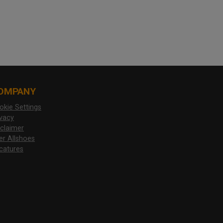
OMPANY
okie Settings
ivacy
sclaimer
er Allshoes
catures