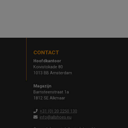
CONTACT
Hoofdkantoor
Koivistokade 80
1013 BB Amsterdam
Magazijn
Barnsteenstraat 1a
1812 SE Alkmaar
+31 (0) 20 2250 130
info@allshoes.eu