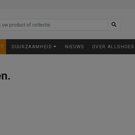
ET
DUURZAAMHEID
NIEUWS
OVER ALLSHOES
en.