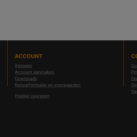
ACCOUNT
C
Inloggen
Co
Account aanmaken
Pr
Downloads
Di
Retourformulier en voorwaarden
Ov
Va
Prijslijst opvragen