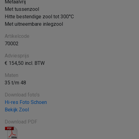
Metaalvrij
Met tussenzool
Hitte bestendige zool tot 300°C
Met uitneembare inlegzool
Artikelcode
70002
Adviesprijs
€ 154,50 incl. BTW
Maten
35 t/m 48
Download foto's
Hi-res Foto Schoen
Bekijk Zool
Download PDF