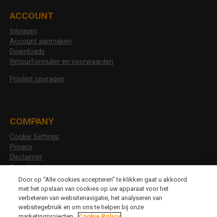
ACCOUNT
Inloggen
Account aanmaken
Downloads
Retourformulier en voorwaarden
Prijslijst opvragen
COMPANY
Cookie Settings
Privacy
Disclaimer
Over Allshoes
Vacatures
Door op “Alle cookies accepteren” te klikken gaat u akkoord
met het opslaan van cookies op uw apparaat voor het
verbeteren van websitenavigatie, het analyseren van
websitegebruik en om ons te helpen bij onze
CHANGE LANGUAGE
marketingprojecten.
Cookie Policy