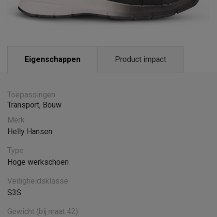
Eigenschappen
Product impact
Toepassingen
Transport
,
Bouw
Merk
Helly Hansen
Type
Hoge werkschoen
Veiligheidsklasse
S3S
Gewicht (bij maat 42)