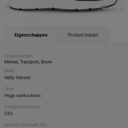
Eigenschappen
Product impact
Toepassingen
Metaal
,
Transport
,
Bouw
Merk
Helly Hansen
Type
Hoge werkschoen
Veiligheidsklasse
S3S
Gewicht (bij maat 42)