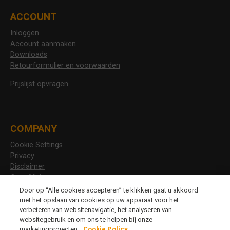
ACCOUNT
Inloggen
Account aanmaken
Downloads
Retourformulier en voorwaarden
Prijslijst opvragen
COMPANY
Cookie Settings
Privacy
Disclaimer
Over Allshoes
Vacatures
Door op “Alle cookies accepteren” te klikken gaat u akkoord
met het opslaan van cookies op uw apparaat voor het
verbeteren van websitenavigatie, het analyseren van
websitegebruik en om ons te helpen bij onze
CHANGE LANGUAGE
marketingprojecten.
Cookie Policy