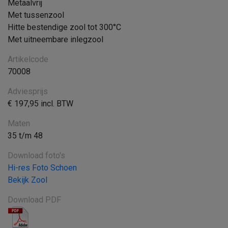
Metaalvrij
Met tussenzool
Hitte bestendige zool tot 300°C
Met uitneembare inlegzool
Artikelcode
70008
Adviesprijs
€ 197,95 incl. BTW
Maten
35 t/m 48
Download foto's
Hi-res Foto Schoen
Bekijk Zool
Download PDF