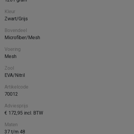
Kleur
Zwart/Grijs
Bovendeel
Microfiber/Mesh
Voering
Mesh
Zool
EVA/Nitril
Artikelcode
70012
Adviesprijs
€ 172,95 incl. BTW
Maten
37 t/m 48