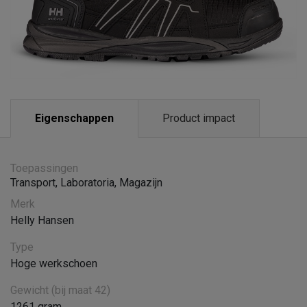
Eigenschappen
Product impact
Toepassingen
Transport
,
Laboratoria
,
Magazijn
Merk
Helly Hansen
Type
Hoge werkschoen
Gewicht (bij maat 42)
1261 gram