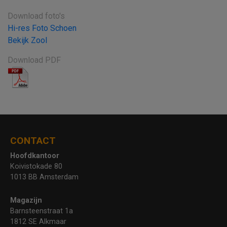
Download foto's
Hi-res Foto Schoen
Bekijk Zool
Download PDF
CONTACT
Hoofdkantoor
Koivistokade 80
1013 BB Amsterdam
Magazijn
Barnsteenstraat 1a
1812 SE Alkmaar