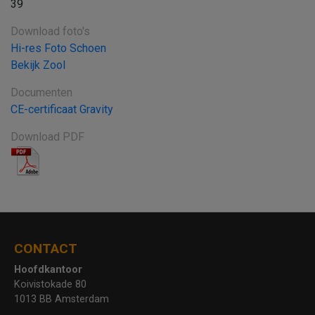
39
Download foto's
Hi-res Foto Schoen
Bekijk Zool
Documenten
CE-certificaat Gravity
Download PDF
CONTACT
Hoofdkantoor
Koivistokade 80
1013 BB Amsterdam