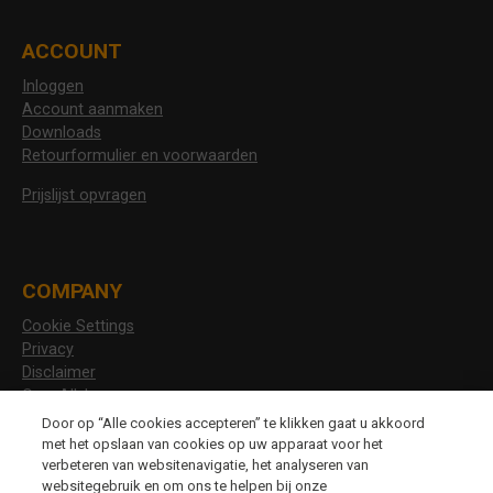
ACCOUNT
Inloggen
Account aanmaken
Downloads
Retourformulier en voorwaarden
Prijslijst opvragen
COMPANY
Cookie Settings
Privacy
Disclaimer
Over Allshoes
Vacatures
Door op “Alle cookies accepteren” te klikken gaat u akkoord
met het opslaan van cookies op uw apparaat voor het
verbeteren van websitenavigatie, het analyseren van
websitegebruik en om ons te helpen bij onze