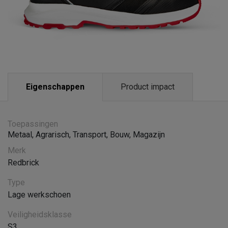
Eigenschappen
Product impact
Toepassingen
Metaal
,
Agrarisch
,
Transport
,
Bouw
,
Magazijn
Merk
Redbrick
Type
Lage werkschoen
Veiligheidsklasse
S3