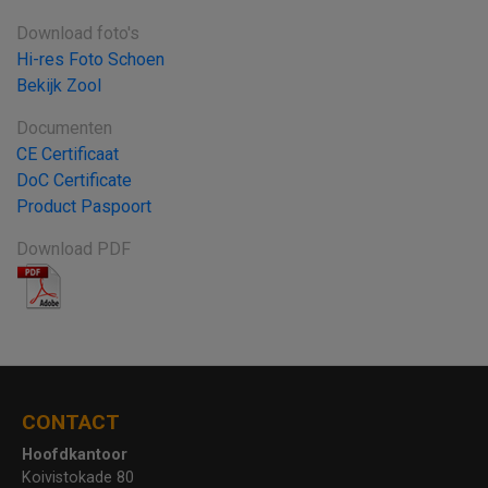
Download foto's
Hi-res Foto Schoen
Bekijk Zool
Documenten
CE Certificaat
DoC Certificate
Product Paspoort
Download PDF
CONTACT
Hoofdkantoor
Koivistokade 80