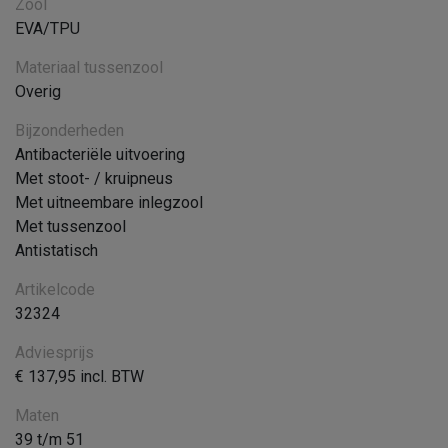
Zool
EVA/TPU
Materiaal tussenzool
Overig
Bijzonderheden
Antibacteriële uitvoering
Met stoot- / kruipneus
Met uitneembare inlegzool
Met tussenzool
Antistatisch
Artikelcode
32324
Adviesprijs
€ 137,95 incl. BTW
Maten
39 t/m 51