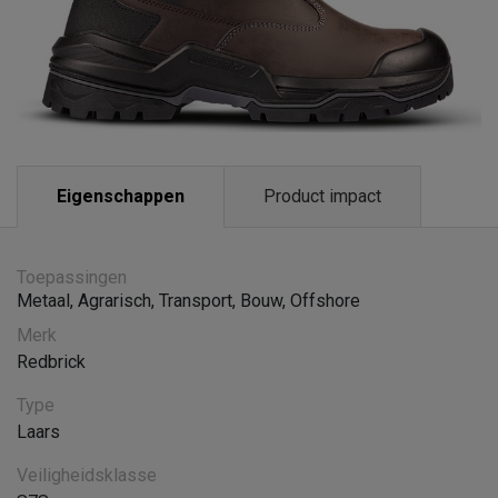
Eigenschappen
Product impact
Toepassingen
Metaal
,
Agrarisch
,
Transport
,
Bouw
,
Offshore
Merk
Redbrick
Type
Laars
Veiligheidsklasse