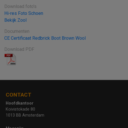
Download foto's
Hi-res Foto Schoen
Bekijk Zool
Documenten
CE Certificaat Redbrick Boot Brown Wool
Download PDF
CONTACT
Hoofdkantoor
Koivistokade 80
1013 BB Amsterdam