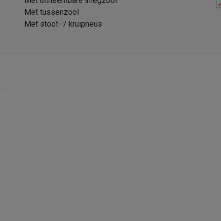
Met uitneembare inlegzool
Met tussenzool
Met stoot- / kruipneus