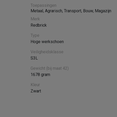
Toepassingen
Metaal
,
Agrarisch
,
Transport
,
Bouw
,
Magazijn
Merk
Redbrick
Type
Hoge werkschoen
Veiligheidsklasse
S3L
Gewicht (bij maat 42)
1678 gram
Kleur
Zwart