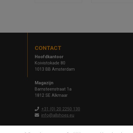
CONTACT
Hoofdkantoor
Koivistokade 80
1013 BB Amsterdam
Magazijn
Barnsteenstraat 1a
1812 SE Alkmaar
+31 (0) 20 2250 130
info@allshoes.eu
Op werkdagen telefonisch bereikbaar