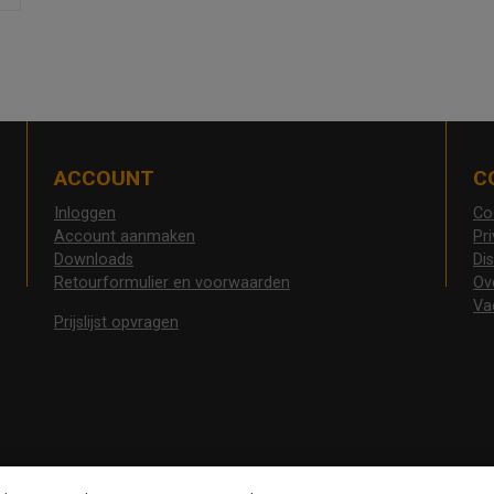
ACCOUNT
C
Inloggen
Co
Account aanmaken
Pr
Downloads
Di
Retourformulier en voorwaarden
Ov
Va
Prijslijst opvragen