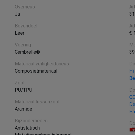
Overneus
Ar
Ja
31
Bovendeel
Ad
Leer
€ 
Voering
Ma
Cambrelle®
39
Materiaal veiligheidsneus
Do
Composietmateriaal
Hi
Be
Zool
PU/TPU
Do
CE
Materiaal tussenzool
De
Aramide
Pr
Bijzonderheden
Do
Antistatisch