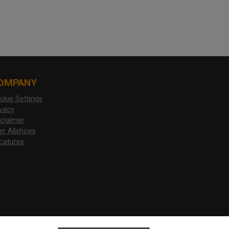
OMPANY
okie Settings
ivacy
sclaimer
er Allshoes
catures