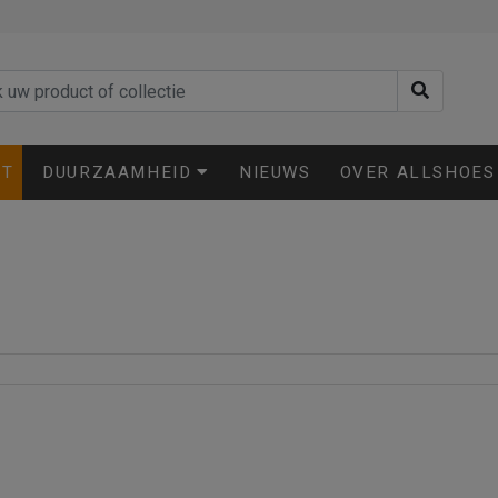
ET
DUURZAAMHEID
NIEUWS
OVER ALLSHOES