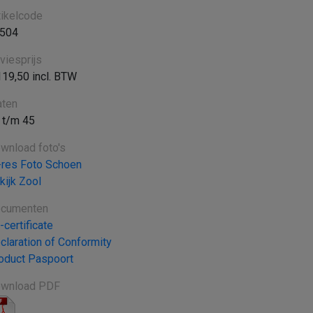
tikelcode
504
viesprijs
119,50 incl. BTW
ten
 t/m 45
wnload foto's
-res Foto Schoen
kijk Zool
cumenten
-certificate
claration of Conformity
oduct Paspoort
wnload PDF