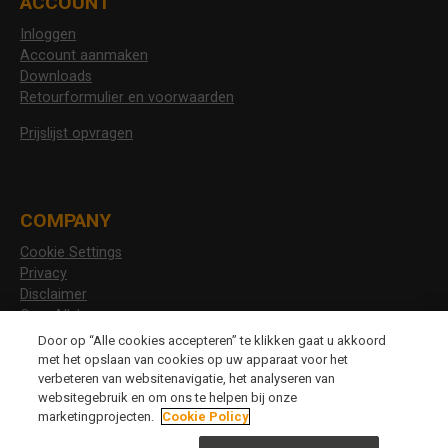
ACCOUNT
Inloggen
Account aanmaken
Downloads
Retourformulier en voorwaarden
Prijslijst opvragen
COMPANY
Cookie Settings
Privacy
Disclaimer
Over Allshoes
Vacatures
Door op “Alle cookies accepteren” te klikken gaat u akkoord
met het opslaan van cookies op uw apparaat voor het
verbeteren van websitenavigatie, het analyseren van
websitegebruik en om ons te helpen bij onze
CHANGE LANGUAGE
marketingprojecten.
Cookie Policy