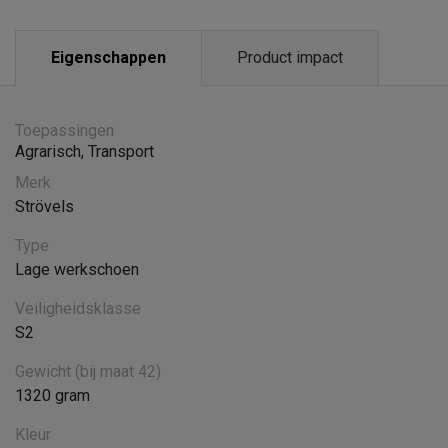
Eigenschappen
Product impact
Toepassingen
Agrarisch
,
Transport
Merk
Strövels
Type
Lage werkschoen
Veiligheidsklasse
S2
Gewicht (bij maat 42)
1320 gram
Kleur