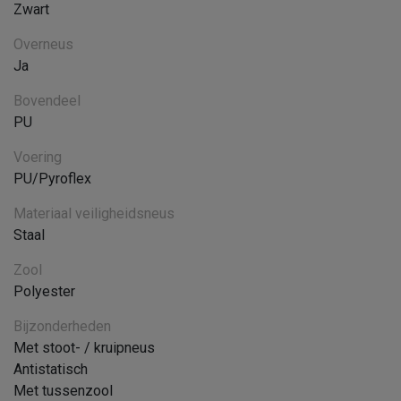
Zwart
Overneus
Ja
Bovendeel
PU
Voering
PU/Pyroflex
Materiaal veiligheidsneus
Staal
Zool
Polyester
Bijzonderheden
Met stoot- / kruipneus
Antistatisch
Met tussenzool