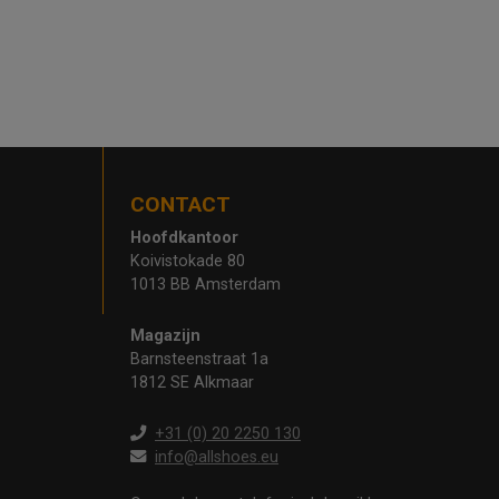
CONTACT
Hoofdkantoor
Koivistokade 80
1013 BB Amsterdam
Magazijn
Barnsteenstraat 1a
1812 SE Alkmaar
+31 (0) 20 2250 130
info@allshoes.eu