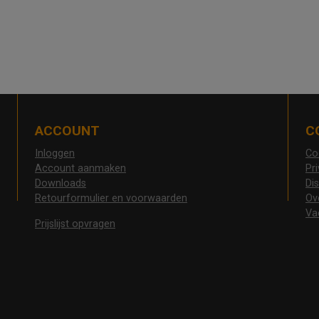
ACCOUNT
C
Inloggen
Co
Account aanmaken
Pr
Downloads
Di
Retourformulier en voorwaarden
Ov
Va
Prijslijst opvragen