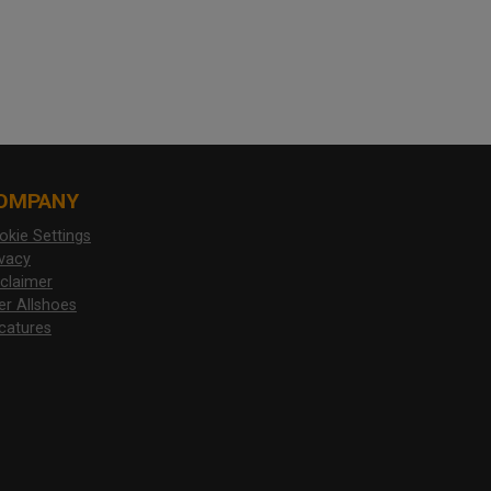
OMPANY
okie Settings
ivacy
sclaimer
er Allshoes
catures