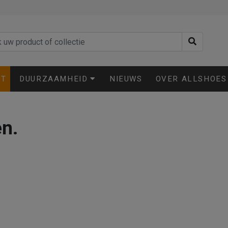
ET
DUURZAAMHEID
NIEUWS
OVER ALLSHOES
en.