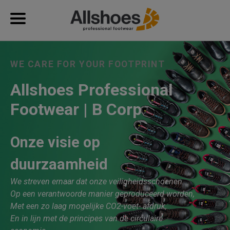
WE CARE FOR YOUR FOOTPRINT
Allshoes Professional
Footwear | B Corp
Onze visie op
duurzaamheid
We streven ernaar dat onze veiligheidsschoenen...
Op een verantwoorde manier geproduceerd worden,
Met een zo laag mogelijke CO2-voet- afdruk,
En in lijn met de principes van de circulaire