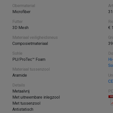
Obermaterial
Ar
Microfiber
31
Futter
Ri
3D Mesh
€ 
Materiaal veiligheidsneus
Gr
Composietmateriaal
39
Sohle
Do
PU/ProTec™ Foam
Hi
So
Materiaal tussenzool
Aramide
Un
CE
Details
Metaalvrij
PD
Met uitneembare inlegzool
Met tussenzool
Antistatisch