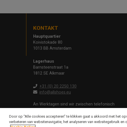
KONTAKT
Hauptquartier
Koivistokade 80
1013 BB Amsterdam
Lagerhaus
Barnsteenstraat 1a
1812 SE Alkmaar
+31 (0) 20 2250 130
info@allshoes.eu
An Werktagen sind wir zwischen telefonisch
erreichbar
09:00 - 12:30 und 13:00 - 17:00 Uhr
Door op “Alle cookies accepteren” te klikken gaat u akkoord met het o
verbeteren van websitenavigatie, het analyseren van websitegebruik en 