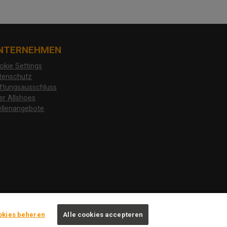
NTERNEHMEN
okie Settings
tenschutz
ftungsausschluss
er Allshoes
ellenangebote
okies beheren
Alle cookies accepteren