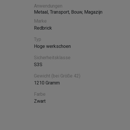
Anwendungen
Metaal
,
Transport
,
Bouw
,
Magazijn
Marke
Redbrick
Typ
Hoge werkschoen
Sicherheitsklasse
S3S
Gewicht (bei Größe 42)
1210 Gramm
Farbe
Zwart