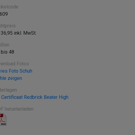
tikelcode
609
chtpreis
136,95 inkl. MwSt.
ößen
 bis 48
wnload Fotos
-res Foto Schuh
hle zeigen
terlagen
 Certificaat Redbrick Beater High
F herunterladen