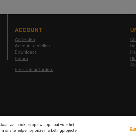
ACCOUNT
U
Anmelden
Co
Account erstellen
Da
Downloads
Ha
Return
Üb
St
Preisliste anfordern
pslaan van cookies op uw apparaat voor het
Co
om ons te helpen bij onze marketingprojecten.