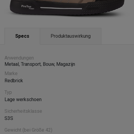
Specs
Produktauswirkung
Anwendungen
Metaal
,
Transport
,
Bouw
,
Magazijn
Marke
Redbrick
Typ
Lage werkschoen
Sicherheitsklasse
S3S
Gewicht (bei Größe 42)