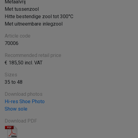
Metaalvrij
Met tussenzool
Hitte bestendige zool tot 300°C
Met uitneembare inlegzool
Article code
70006
Recommended retail price
€ 185,50 incl. VAT
Sizes
35 to 48
Download photos
Hi-res Shoe Photo
Show sole
Download PDF