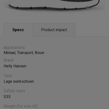
Specs
Product impact
Applications
Metaal
,
Transport
,
Bouw
Brand
Helly Hansen
Type
Lage werkschoen
Safety class
S3S
Weight (for size 42)