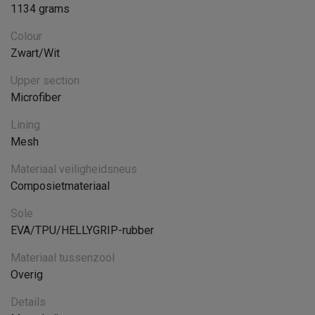
1134 grams
Colour
Zwart/Wit
Upper section
Microfiber
Lining
Mesh
Materiaal veiligheidsneus
Composietmateriaal
Sole
EVA/TPU/HELLYGRIP-rubber
Materiaal tussenzool
Overig
Details