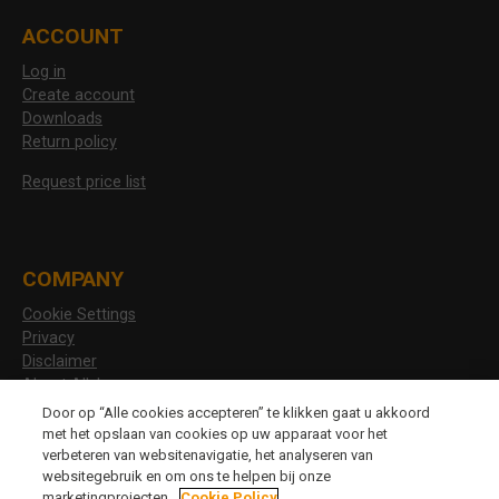
ACCOUNT
Log in
Create account
Downloads
Return policy
Request price list
COMPANY
Cookie Settings
Privacy
Disclaimer
About Allshoes
Vacancies
Door op “Alle cookies accepteren” te klikken gaat u akkoord
met het opslaan van cookies op uw apparaat voor het
verbeteren van websitenavigatie, het analyseren van
websitegebruik en om ons te helpen bij onze
CHANGE LANGUAGE
marketingprojecten.
Cookie Policy