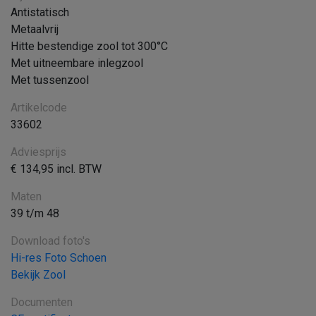
Antistatisch
Metaalvrij
Hitte bestendige zool tot 300°C
Met uitneembare inlegzool
Met tussenzool
Artikelcode
33602
Adviesprijs
€ 134,95 incl. BTW
Maten
39 t/m 48
Download foto's
Hi-res Foto Schoen
Bekijk Zool
Documenten