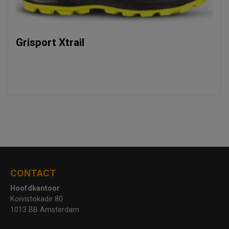
Grisport Xtrail
CONTACT
Hoofdkantoor
Koivistokade 80
1013 BB Amsterdam