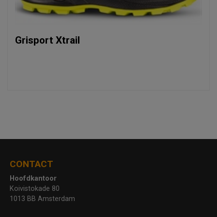
Grisport Xtrail
CONTACT
Hoofdkantoor
Koivistokade 80
1013 BB Amsterdam