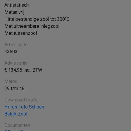
Antistatisch
Metaalvrij
Hitte bestendige zool tot 300°C
Met uitneembare inlegzool
Met tussenzool
Artikelcode
33603
Adviesprijs
€ 134,95 incl. BTW
Maten
39 t/m 48
Download foto's
Hi-res Foto Schoen
Bekijk Zool
Documenten