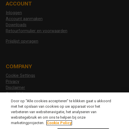
ACCOUNT
Inloggen
Account aanmaken
Downloads
Retourformulier en voorwaarden
Prijslijst opvragen
COMPANY
Cookie Settings
Privacy
Disclaimer
Over Allshoes
Vacatures
Door op “Alle cookies accepteren” te klikken gaat u akkoord
met het opslaan van cookies op uw apparaat voor het
verbeteren van websitenavigatie, het analyseren van
websitegebruik en om ons te helpen bij onze
CHANGE LANGUAGE
marketingprojecten.
Cookie Policy