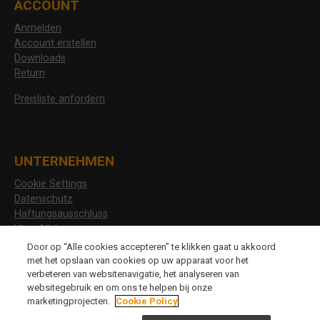
ACCOUNT
Anmelden
Account erstellen
Downloads
Return
Preisliste anfordern
UNTERNEHMEN
Cookie Settings
Datenschutz
Haftungsausschluss
Über Allshoes
Stellenangebote
Door op “Alle cookies accepteren” te klikken gaat u akkoord
met het opslaan van cookies op uw apparaat voor het
verbeteren van websitenavigatie, het analyseren van
websitegebruik en om ons te helpen bij onze
CHANGE LANGUAGE
marketingprojecten.
Cookie Policy