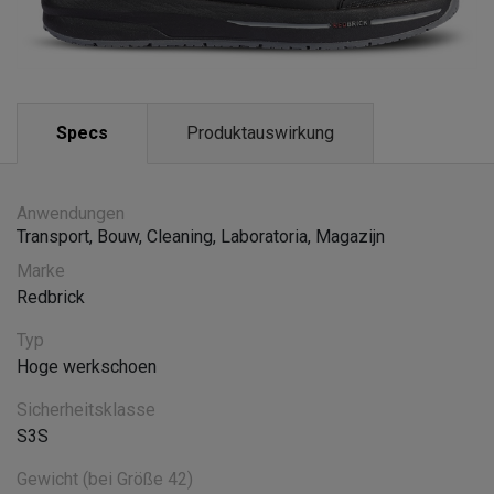
Specs
Produktauswirkung
Anwendungen
Transport
,
Bouw
,
Cleaning
,
Laboratoria
,
Magazijn
Marke
Redbrick
Typ
Hoge werkschoen
Sicherheitsklasse
S3S
Gewicht (bei Größe 42)