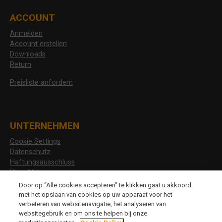
ACCOUNT
Anmelden
Account erstellen
Downloads
Return
Preisliste anfordern
UNTERNEHMEN
Cookie Settings
Datenschutz
Haftungsausschluss
Über Allshoes
Stellenangebote
Door op “Alle cookies accepteren” te klikken gaat u akkoord
met het opslaan van cookies op uw apparaat voor het
verbeteren van websitenavigatie, het analyseren van
websitegebruik en om ons te helpen bij onze
CHANGE LANGUAGE