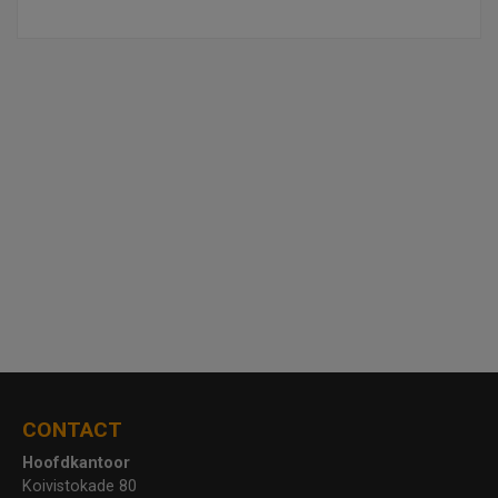
CONTACT
Hoofdkantoor
Koivistokade 80