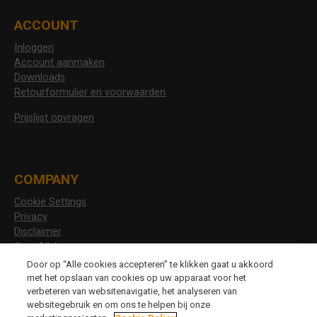
ACCOUNT
Inloggen
Account aanmaken
Downloads
Retourformulier en voorwaarden
Prijslijst opvragen
COMPANY
Cookie Settings
Privacy
Disclaimer
Over Allshoes
Vacatures
Door op “Alle cookies accepteren” te klikken gaat u akkoord
met het opslaan van cookies op uw apparaat voor het
verbeteren van websitenavigatie, het analyseren van
websitegebruik en om ons te helpen bij onze
CHANGE LANGUAGE