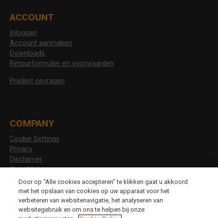
ACCOUNT
Inloggen
Account aanmaken
Downloads
Retourformulier en voorwaarden
Prijslijst opvragen
COMPANY
Cookie Settings
Privacy
Disclaimer
Over Allshoes
Vacatures
Door op “Alle cookies accepteren” te klikken gaat u akkoord
met het opslaan van cookies op uw apparaat voor het
verbeteren van websitenavigatie, het analyseren van
websitegebruik en om ons te helpen bij onze
CHANGE LANGUAGE