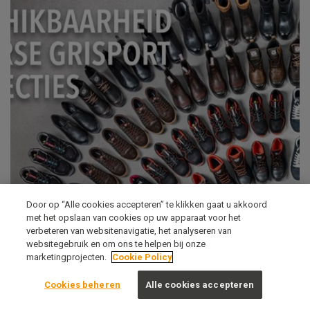
Door op “Alle cookies accepteren” te klikken gaat u akkoord
met het opslaan van cookies op uw apparaat voor het
verbeteren van websitenavigatie, het analyseren van
Beschikbaarheid diverse
websitegebruik en om ons te helpen bij onze
marketingprojecten.
Cookie Policy
Grisport collecties
Cookies beheren
Alle cookies accepteren
25 maart 2022