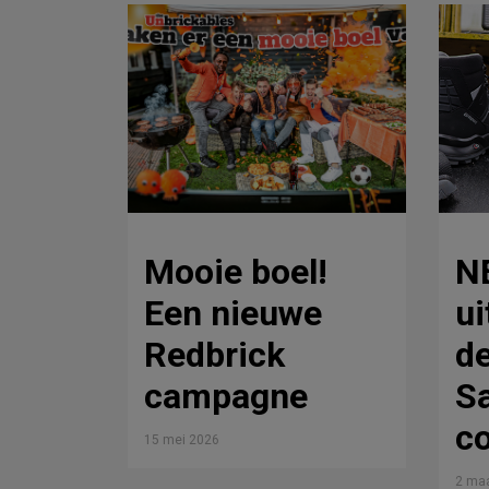
Mooie boel!
N
Een nieuwe
ui
Redbrick
d
campagne
Sa
co
15 mei 2026
2 maa