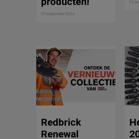
producten!
16 s
19 september 2024
Redbrick
He
Renewal
2