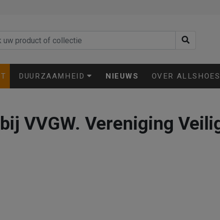
ET
DUURZAAMHEID
NIEUWS
OVER ALLSHOE
d bij VVGW. Vereniging Veil