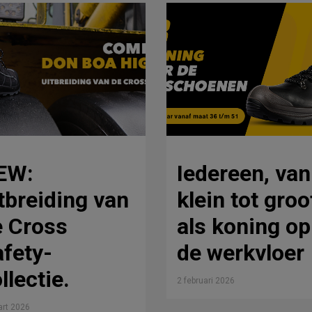
EW:
Iedereen, van
tbreiding van
klein tot groo
e Cross
als koning op
fety-
de werkvloer
llectie.
2 februari 2026
rt 2026