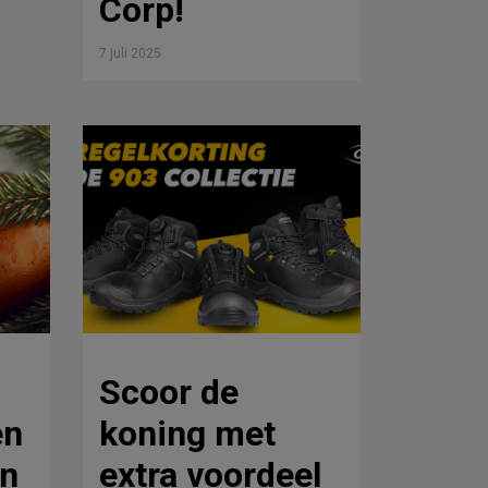
Corp!
7 juli 2025
Scoor de
en
koning met
in
extra voordeel