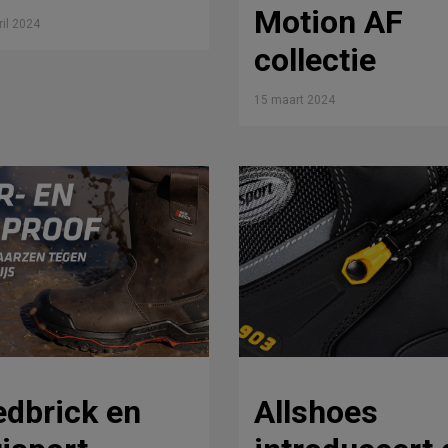
Motion AF
ril 2024
collectie
15 maart 2024
edbrick en
Allshoes