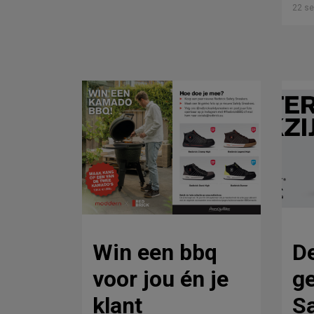
22 s
Win een bbq
D
voor jou én je
ge
klant
Sa