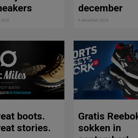
neakers
december
i 2025
6 december 2024
eat boots.
Gratis Reebo
eat stories.
sokken in