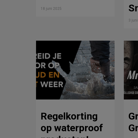
S
18 juni 2025
3 jun
Regelkorting
Gr
op waterproof
Gr