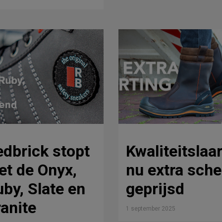
dbrick stopt
Kwaliteitslaa
t de Onyx,
nu extra sche
by, Slate en
geprijsd
anite
1 september 2025