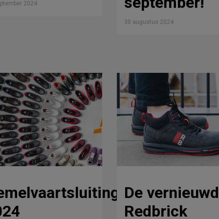
september!
eptember 2024
30 augustus 2024
melvaartsluiting
De vernieuw
024
Redbrick