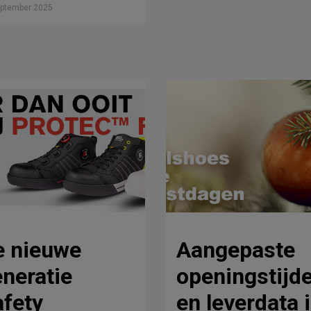
eptember 2025
e nieuwe
Aangepaste
neratie
openingstijd
fety
en leverdata 