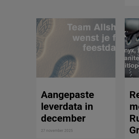
Aangepaste
Re
leverdata in
me
december
Ru
Gr
27 november 2025